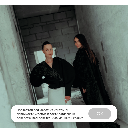
Продолжая пользоваться сайтом, вы
OK
принимаете
условия
и даете
согласие
на
обработку пользовательских данных и
cookies