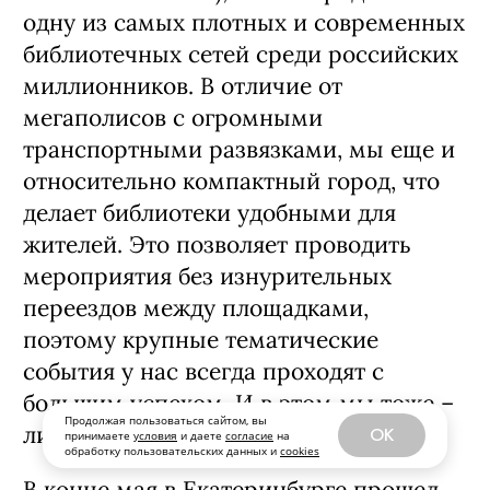
одну из самых плотных и современных
библиотечных сетей среди российских
миллионников. В отличие от
мегаполисов с огромными
транспортными развязками, мы еще и
относительно компактный город, что
делает библиотеки удобными для
жителей. Это позволяет проводить
мероприятия без изнурительных
переездов между площадками,
поэтому крупные тематические
события у нас всегда проходят с
большим успехом. И в этом мы тоже –
Продолжая пользоваться сайтом, вы
лидеры.
OK
принимаете
условия
и даете
согласие
на
обработку пользовательских данных и
cookies
В конце мая в Екатеринбурге прошел