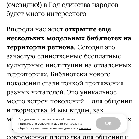
(очевидно!) в Год единства народов
будет много интересного.
Впереди нас ждет
открытие еще
нескольких модельных библиотек на
территории региона
. Сегодня это
зачастую единственные бесплатные
культурные институции на отдаленных
территориях. Библиотеки нового
поколения стали точкой притяжения
разных читателей. Это уникальное
место встреч поколений – для общения
и творчества. И мы видим, как
меняется представление о библиотеках
Продолжая пользоваться сайтом, вы
OK
принимаете
условия
и даете
согласие
на
– это больше не «скучное место», а
обработку пользовательских данных и
cookies
современная площадка для общения и