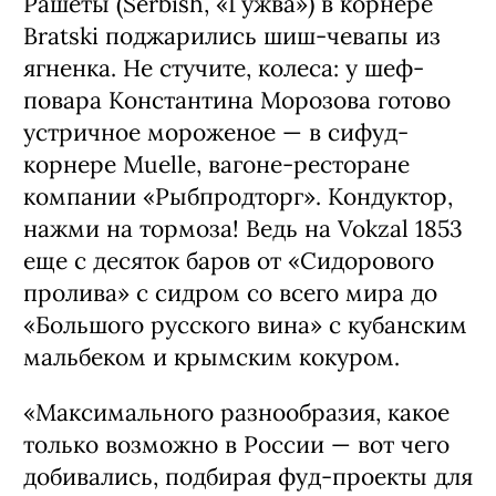
Рашеты (Serbish, «Гужва») в корнере
Bratski поджарились шиш-чевапы из
ягненка. Не стучите, колеса: у шеф-
повара Константина Морозова готово
устричное мороженое — в сифуд-
корнере Muelle, вагоне-ресторане
компании «Рыбпродторг». Кондуктор,
нажми на тормоза! Ведь на Vokzal 1853
еще с десяток баров от «Сидорового
пролива» с сидром со всего мира до
«Большого русского вина» с кубанским
мальбеком и крымским кокуром.
«Максимального разнообразия, какое
только возможно в России — вот чего
добивались, подбирая фуд-проекты для