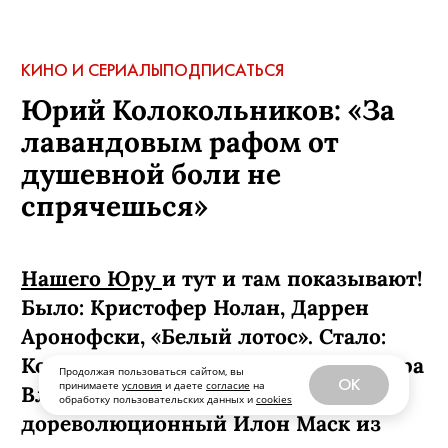
КИНО И СЕРИАЛЫ
ПОДПИСАТЬСЯ
Юрий Колокольников: «За
лавандовым рафом от
душевной боли не
спрячешься»
Нашего Юру
и тут и там показывают!
Было: Кристофер Нолан, Даррен
Аронофски, «Белый лотос». Стало:
Колокольников (по версии режиссера
Продолжая пользоваться сайтом, вы
OK
принимаете
условия
и даете
согласие
на
Владимира Беседина) —
обработку пользовательских данных и
cookies
дореволюционный Илон Маск из