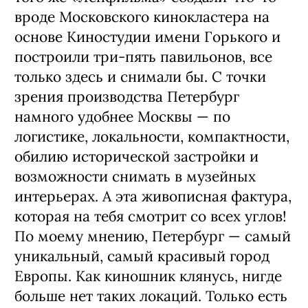
вро­де Московского кинокластера на
основе Киностудии имени Горького и
построили три-пять павильонов, все
только здесь и снимали бы. С точки
зрения произ­водства Петербург
намного удобнее Мо­сквы — по
логистике, локальности, компактности,
обилию исторической за­стройки и
возможности снимать в музей­ных
интерьерах. А эта живописная факту­ра,
которая на тебя смотрит со всех углов!
По моему мнению, Петербург — самый
уникальный, самый красивый город
Евро­пы. Как киношник клянусь, нигде
больше нет таких локаций. Только есть