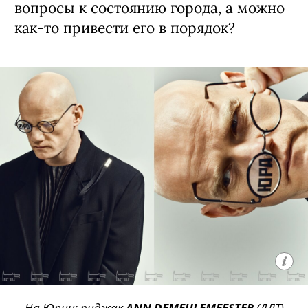
во­просы к состоянию горо­да, а можно
как-то приве­сти его в порядок?
На Юрии: пиджак
ANN DEMEULEMEESTER
(ДЛТ)