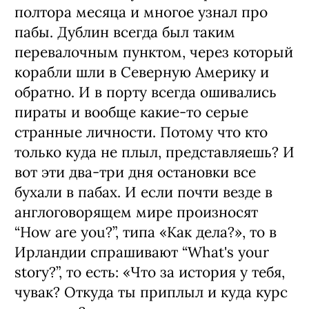
пол­тора месяца и многое узнал про
пабы. Ду­блин всегда был таким
перевалочным пунктом, через который
корабли шли в Се­верную Америку и
обратно. И в пор­ту всегда ошивались
пираты и вооб­ще какие‑то серые
странные личности. Потому что кто
только куда не плыл, пред­ставляешь? И
вот эти два-три дня оста­новки все
бухали в пабах. И если поч­ти везде в
англоговорящем мире произносят
“How are you?”, типа «Как дела?», то в
Ирландии спрашива­ют “What's your
story?”, то есть: «Что за история у тебя,
чувак? От­куда ты приплыл и куда курс