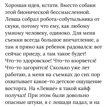
Хорошая идея, кстати. Вместо соба­ки
этой бионической бессмыслен­ной.
Левша собрал робота-собутыльника от
скуки, потому что ему, как любо­му
умному человеку, оди­ноко. Для меня
съемки всегда большое впечатление, а
там я прямо как ребенок ра­довался: вот
сейчас приеду, а там такое бу­дет!
Что‑то здоровское! Что‑то взорвется!
Что-то загорится! Сколько уже лет
рабо­таю, а меня на съемках до сих пор
охваты­вает какое‑то детское ощущение
востор­га. На «Левше» я такой кайф
получал! При этом были довольно
опасные штуки, я с ло­шади падал, и на