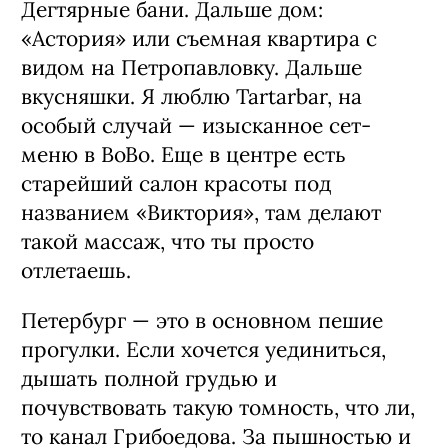
Дег­тярные бани. Дальше дом:
«Астория» или съемная квартира с
видом на Петропавлов­ку. Дальше
вкусняшки. Я люблю Tartarbar, на
особый случай — изысканное сет-
меню в BoBo. Еще в центре есть
старейший салон красоты под
названием «Виктория», там де­лают
такой массаж, что ты просто
отлетаешь.
Петербург — это в основном пешие
про­гулки. Если хочется уединиться,
дышать полной грудью и
почувствовать такую том­ность, что ли,
то канал Грибоедова. За пыш­ностью и