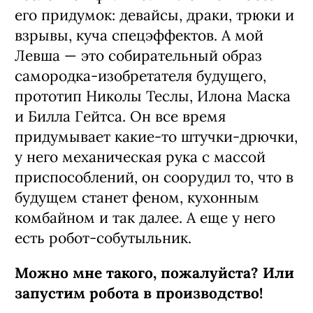
его приду­мок: девайсы, драки, трюки и
взрывы, куча спецэффектов. А мой
Левша — это собира­тельный образ
самородка-изобретателя буду­щего,
прототип Николы Теслы, Илона Маска
и Билла Гейтса. Он все время
придумыва­ет какие‑то штучки-дрючки,
у него механи­ческая рука с массой
приспособлений, он соорудил то, что в
будущем станет феном, ку­хонным
комбайном и так далее. А еще у него
есть робот-собутыльник.
Можно мне такого, пожалуйста? Или
запустим робота в производство!