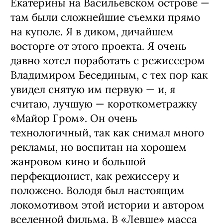
Екатерины на Васильевском острове —
там были слож­нейшие съемки прямо
на куполе. Я в диком, дичайшем
восторге от этого проекта. Я очень
давно хотел поработать с режиссером
Вла­димиром Бесединым, с тех пор как
уви­дел снятую им первую — и, я
считаю, луч­шую — короткометражку
«Майор Гром». Он очень
технологичный, так как снимал мно­го
рекламы, но воспитан на хорошем
жанро­вом кино и большой
перфекционист, как ре­жиссеру и
положено. Володя был настоящим
локомотивом этой истории и автором
все­ленной фильма. В «Левше» масса