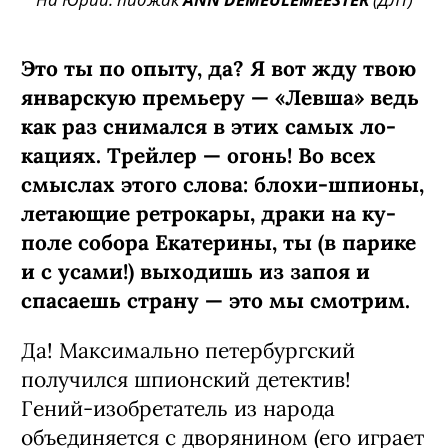
Это ты по опыту, да? Я вот жду твою
январскую премьеру — «Левша» ведь
как раз снимался в этих самых ло­
кациях. Трейлер — огонь! Во всех
смыслах этого слова: блохи-шпионы,
летающие ретрокары, драки на ку­
поле собора Екатерины, ты (в парике
и с усами!) выходишь из запоя и
спаса­ешь страну — это мы смотрим.
Да! Максимально петербургский
получил­ся шпионский детектив!
Гений-изобрета­тель из народа
объединяется с дворянином (его играет