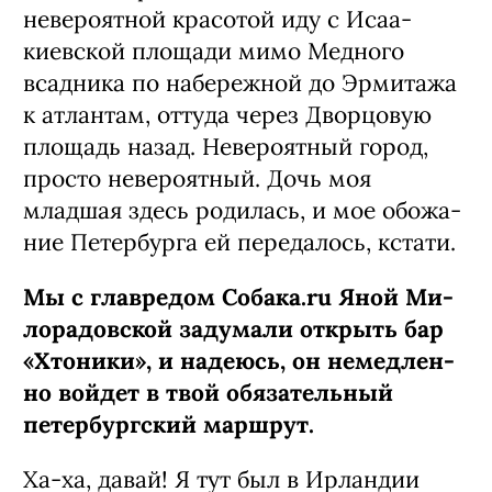
невероятной красотой иду с Исаа­
киевской площади мимо Медного
всадника по набережной до Эрмитажа
к атлантам, от­туда через Дворцовую
площадь назад. Неве­роятный город,
просто невероятный. Дочь моя
младшая здесь родилась, и мое обожа­
ние Петербурга ей передалось, кстати.
Мы с главредом Собака.ru Яной Ми­
лорадовской задумали открыть бар
«Хтоники», и надеюсь, он немедлен­
но войдет в твой обязательный
петер­бургский маршрут.
Ха-ха, давай! Я тут был в Ирландии