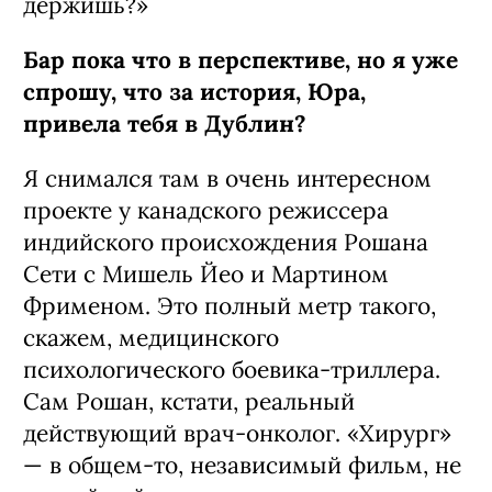
держишь?»
Бар пока что в перспективе, но я уже
спрошу, что за история, Юра,
привела тебя в Дублин?
Я снимался там в очень интересном
про­екте у канадского режиссера
индийско­го происхождения Рошана
Сети с Мишель Йео и Мартином
Фрименом. Это пол­ный метр такого,
скажем, ме­дицинского
психологического боевика-триллера.
Сам Рошан, кстати, реальный
действую­щий врач-онколог. «Хирург»
— в общем‑то, независимый фильм, не