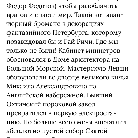
Федор Федотов) чтобы разобла­чить
врагов и спасти мир. Такой вот аван­
тюрный броманс в декорациях
фантазий­ного Петербурга, которому
позавидовал бы и Гай Ричи. Где мы
только не были! Каби­нет министров
обосновался в Доме архи­тектора на
Большой Морской. Мастерскую Левши
оборудовали во дворце великого кня­зя
Михаила Александровича на
Английской набережной. Бывший
Охтинский порохо­вой завод
превратился в первую электростан­
цию. Но больше всего меня впечатлил
аб­солютно пустой собор Святой