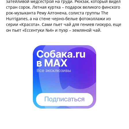
затейливой медсестрой на груди. Рюкзак, который видел
стран сорок. Летная куртка – подарок великого финского
рок-музыканта Рему Алтонена, солиста группы The
Hurriganes, а на стене черно-белые фотоколлажи из
серии «Красота». Сами пьет чай для гениев гиокуро, еще
он пьет «Ессентуки №4» и пуэр – земляной чай.