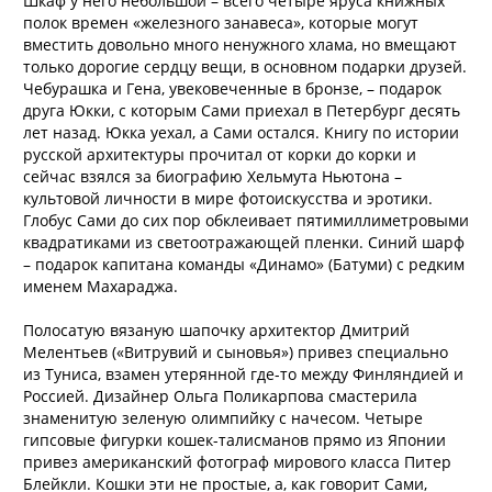
Шкаф у него небольшой – всего четыре яруса книжных
полок времен «железного занавеса», которые могут
вместить довольно много ненужного хлама, но вмещают
только дорогие сердцу вещи, в основном подарки друзей.
Чебурашка и Гена, увековеченные в бронзе, – подарок
друга Юкки, с которым Сами приехал в Петербург десять
лет назад. Юкка уехал, а Сами остался. Книгу по истории
русской архитектуры прочитал от корки до корки и
сейчас взялся за биографию Хельмута Ньютона –
культовой личности в мире фотоискусства и эротики.
Глобус Сами до сих пор обклеивает пятимиллиметровыми
квадратиками из светоотражающей пленки. Синий шарф
– подарок капитана команды «Динамо» (Батуми) с редким
именем Махараджа.
Полосатую вязаную шапочку архитектор Дмитрий
Мелентьев («Витрувий и сыновья») привез специально
из Туниса, взамен утерянной где-то между Финляндией и
Россией. Дизайнер Ольга Поликарпова смастерила
знаменитую зеленую олимпийку с начесом. Четыре
гипсовые фигурки кошек-талисманов прямо из Японии
привез американский фотограф мирового класса Питер
Блейкли. Кошки эти не простые, а, как говорит Сами,