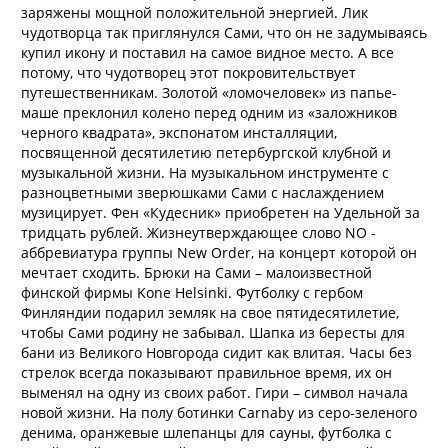
заряжены мощной положительной энергией. Лик
чудотворца так приглянулся Сами, что он не задумываясь
купил икону и поставил на самое видное место. А все
потому, что чудотворец этот покровительствует
путешественникам. Золотой «ломочеловек» из папье-
маше преклонил колено перед одним из «заложников
черного квадрата», экспонатом инсталляции,
посвященной десятилетию петербургской клубной и
музыкальной жизни. На музыкальном инструменте с
разноцветными зверюшками Сами с наслаждением
музицирует. Фен «Кудесник» приобретен на Удельной за
тридцать рублей. Жизнеутверждающее слово NO -
аббревиатура группы New Order, на концерт которой он
мечтает сходить. Брюки на Сами – малоизвестной
финской фирмы Kone Helsinki. Футболку с гербом
Финляндии подарил земляк на свое пятидесятилетие,
чтобы Сами родину не забывал. Шапка из бересты для
бани из Великого Новгорода сидит как влитая. Часы без
стрелок всегда показывают правильное время, их он
выменял на одну из своих работ. Гири – символ начала
новой жизни. На полу ботинки Carnaby из серо-зеленого
денима, оранжевые шлепанцы для сауны, футболка с