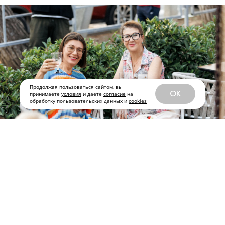
Продолжая пользоваться сайтом, вы
OK
принимаете
условия
и даете
согласие
на
обработку пользовательских данных и
cookies