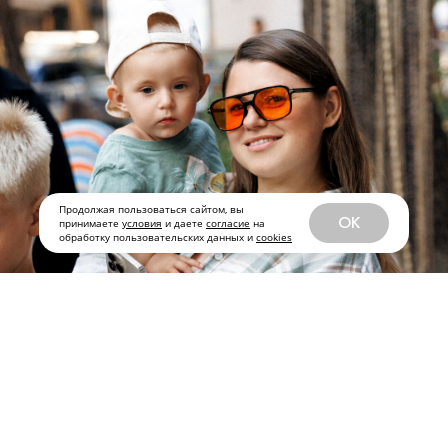
Продолжая пользоваться сайтом, вы
OK
принимаете
условия
и даете
согласие
на
обработку пользовательских данных и
cookies