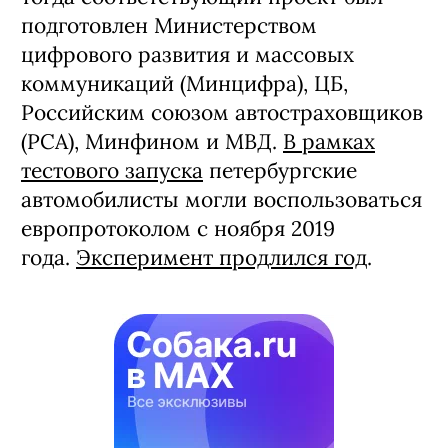
сделаны фотографии, дату и время
аварии, перечень поврежденных
деталей.
Напомним, о том, что водители смогут
оформлять ДТП через приложение,
стало известно в ноябре 2018 года —
тогда соответствующий проект был
подготовлен Министерством
цифрового развития и массовых
коммуникаций (Минцифра), ЦБ,
Российским союзом автостраховщиков
(РСА), Минфином и МВД.
В рамках
тестового запуска
петербургские
автомобилисты могли воспользоваться
европротоколом с ноября 2019