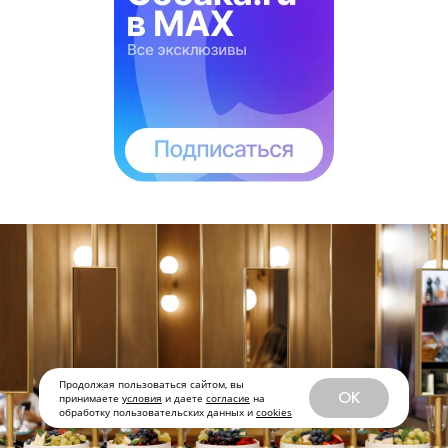
Продолжая пользоваться сайтом, вы
OK
принимаете
условия
и даете
согласие
на
обработку пользовательских данных и
cookies