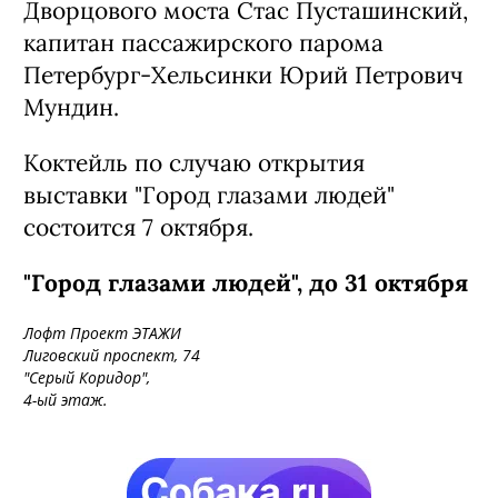
Михайловского театра, заслуженная
артистка России Ирина Перрен,
промоутер, диджей Федор Бумер,
дизайнер Леонид Алексеев, промоутер
Илья Бортнюк, флорист Наталья
Лазарева, граффитист Eat18, Falo crew,
кровельщик Сергей, механик
Дворцового моста Стас Пусташинский,
капитан пассажирского парома
Петербург-Хельсинки Юрий Петрович
Мундин.
Коктейль по случаю открытия
выставки "Город глазами людей"
состоится 7 октября.