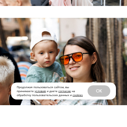
Продолжая пользоваться сайтом, вы
OK
принимаете
условия
и даете
согласие
на
обработку пользовательских данных и
cookies