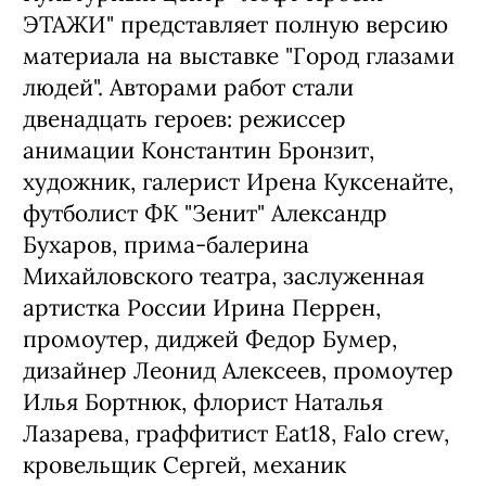
Для каждого из них - это дебют в
качестве фоторепортера.
Проект открывает новое постоянное
пространство для медиа-экспозиций –
"Серый Коридор" (4й этаж).
Культурный центр "Лофт Проект
ЭТАЖИ" представляет полную версию
материала на выставке "Город глазами
людей". Авторами работ стали
двенадцать героев: режиссер
анимации Константин Бронзит,
художник, галерист Ирена Куксенайте,
футболист ФК "Зенит" Александр
Бухаров, прима-балерина