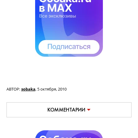
"Город глазами людей", до 31 октября
Лофт Проект ЭТАЖИ
Лиговский проспект, 74
"Серый Коридор",
4-ый этаж.