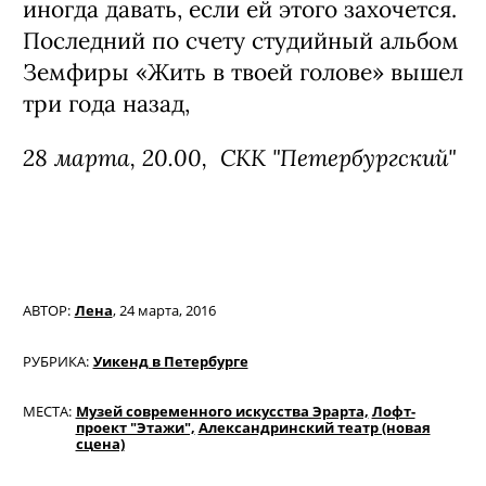
Земфира выступит в Петербурге в
рамках тура «Маленький человек». В
феврале певица призналась, что это ее
последние гастроли, но она не хотела
бы спекулировать на этом. Отдельные
концерты главная русская
исполнительница пообещала все же
иногда давать, если ей этого захочется.
Последний
по счету студийный альбом
Земфиры «Жить в твоей голове» вышел
три года назад,
28 марта, 20.00,
СКК "Петербургский"