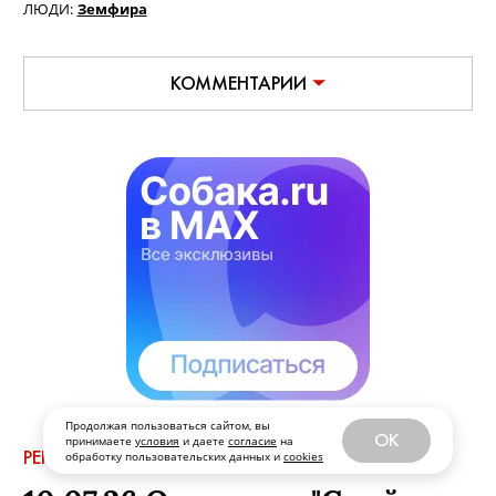
АВТОР:
Лена
,
24 марта, 2016
РУБРИКА:
Уикенд в Петербурге
МЕСТА:
Музей современного искусства Эрарта,
Лофт-
проект "Этажи",
Александринский театр (новая
сцена)
ЛЮДИ:
Земфира
КОММЕНТАРИИ
Продолжая пользоваться сайтом, вы
OK
принимаете
условия
и даете
согласие
на
обработку пользовательских данных и
cookies