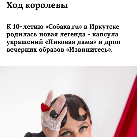
АВТОР:
Дарья Гладких
,
17 февраля, 2023
КОММЕНТАРИИ
ВЕЩИ
ПОДПИСАТЬСЯ
Ход королевы
К 10-летию «Собака.ru» в Иркутске
родилась новая легенда - капсула
украшений «Пиковая дама» и дроп
вечерних образов «Извинитесь».