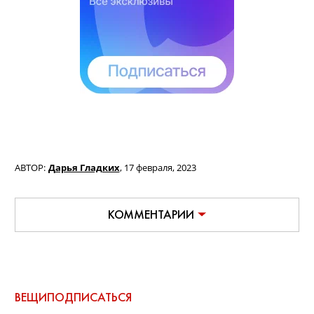
языком ключевые идеи, называют
«альтернативой принудительной
лицензии».