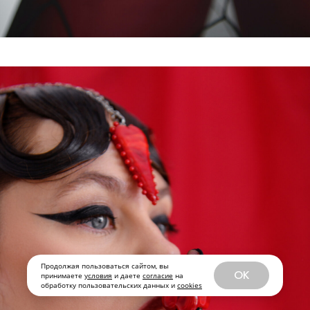
Продолжая пользоваться сайтом, вы
OK
принимаете
условия
и даете
согласие
на
обработку пользовательских данных и
cookies