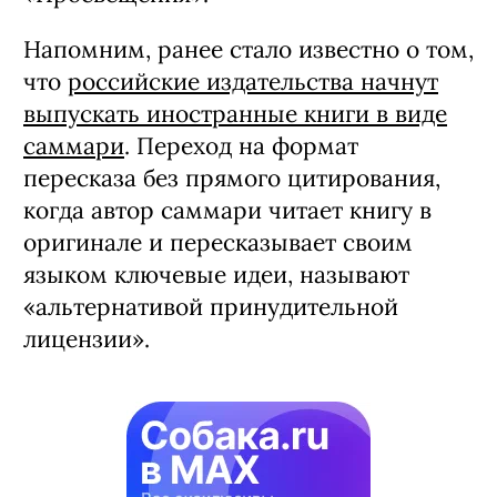
310,3 тысячи экземпляров. Первое
место по числу выпущенных книг — у
издательской группы «Эксмо-АСТ».
Далее следуют «Просвещение»,
«Азбука-Аттикус» и петербургское
издательство «Лань». При этом
лидерство по общему тиражу — у
«Просвещения».
Напомним, ранее стало известно о том,
что
российские издательства начнут
выпускать иностранные книги в виде
саммари
. Переход на формат
пересказа без прямого цитирования,
когда автор саммари читает книгу в
оригинале и пересказывает своим