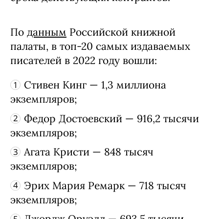
В марте 2022 года писатель
приостановил выпуск всех своих новых
книг в стране. Несмотря на это,
ближайшие два года издания
продолжат выходить — до окончания
срока действующих контрактов.
По
данным
Российской книжной
палаты, в топ-20 самых издаваемых
писателей в 2022 году вошли:
Стивен Кинг — 1,3 миллиона
экземпляров;