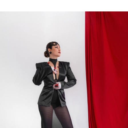
Капсула «Пиковая дама» от
BrightME
: ставка на
характер. Чёрный, красный и белый — не
просто цвета, а три сильных высказывания.
Страсть, сила и чистота намерений
складываются в безупречный визуальный код:
для тех, кто не ищет лёгких путей и не готов
идти на компромиссы. В этой
капсуле — уверенность без лишних слов и
стиль, который говорит за тебя.