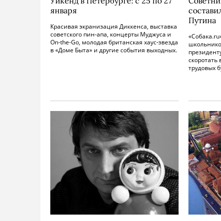
Уикенд в Петербурге: с 25 по 27
Советни
января
состави
Путина
Красивая экранизация Диккенса, выставка
советского пин-апа, концерты Муджуса и
«Собака.ru
On-the-Go, молодая британская хаус-звезда
школьнико
в «Доме Быта» и другие события выходных.
президенту
скоротать
трудовых б