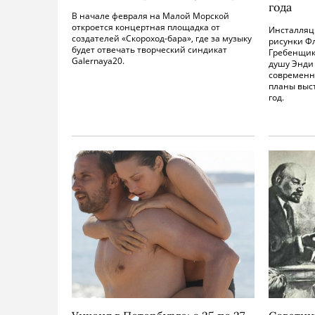
года
В начале февраля на Малой Морской
откроется концертная площадка от
Инсталляц
создателей «Скороход-бара», где за музыку
рисунки Фл
будет отвечать творческий синдикат
Гребенщик
Galernaya20.
душу Энди 
современни
планы выст
год.