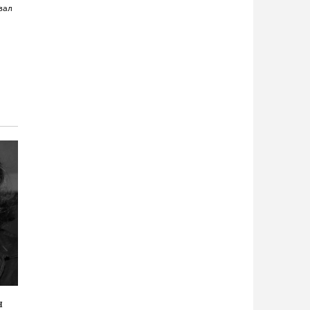
зал
н