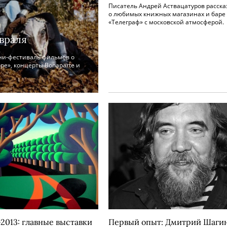
Писатель Андрей Аствацатуров расска
о любимых книжных магазинах и баре
«Телеграф» с московской атмосферой.
евраля
ни-фестиваль фильмов о
оре», концерты Bonaparte и
2013: главные выставки
Первый опыт: Дмитрий Шаги