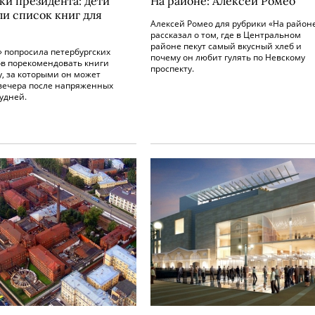
ки президента: дети
На районе: Алексей Ромео
ли список книг для
Алексей Ромео для рубрики «На район
рассказал о том, где в Центральном
районе пекут самый вкусный хлеб и
» попросила петербургских
почему он любит гулять по Невскому
в порекомендовать книги
проспекту.
, за которыми он может
 вечера после напряженных
удней.