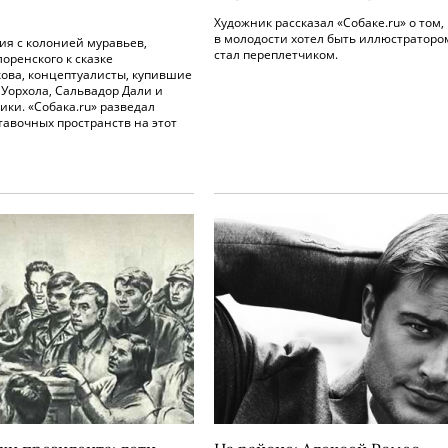
Художник рассказал «Собаке.ru» о том, 
в молодости хотел быть иллюстратором
ия с колонией муравьев,
стал переплетчиком.
оренского к сказке
ова, концептуалисты, купившие
Уорхола, Сальвадор Дали и
ки. «Собака.ru» разведал
авочных пространств на этот