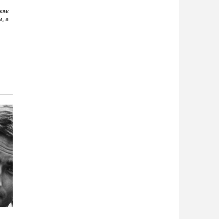
как
, а