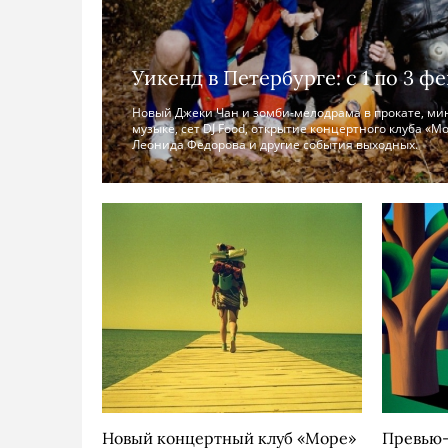
Уикенд в Петербурге: с 1 по 3 ф
Новый Джеки Чан и зомби-мелодрама в прокате, ми
музыке, сет DJ Food, открытие концертного клуба «М
Леонида Федорова и другие события выходных.
Новый концертный клуб «Море»
Превью-