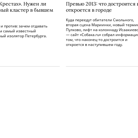
«Крестах». Нужен ли
Превью 2013: что достроится 
ный кластер в бывшем
откроется в городе
Куда переедут обитатели Смольного,
вторая сцена Мариинки, новый терми
и против: зачем отдавать
Пулково, лифт на колоннаду Исаакиевс
м самый известный
— сайт «Собака.ru» собрал информаци
ный изолятор Петербурга.
том, что наконец-то достроится и
откроется в наступившем году.