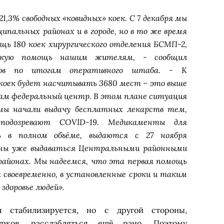
21,3% свободных «ковидных» коек. С 7 декабря мы
ипальных районах и в городе, но в то же время
ь 180 коек хирургического отделения БСМП-2,
скую помощь нашим жителям, - сообщил
ков по итогам оперативного штаба. - К
 коек будет насчитывать 3680 мест – это выше
ам федеральный центр. В этом плане ситуация
мы начали выдачу бесплатных лекарств тем,
подозревают COVID-19. Медикаменты для
ь в полном объёме, выдаются с 27 ноября
ны уже выдаваться Центральными районными
районах. Мы надеемся, что эта первая помощь
я своевременно, в установленные сроки и таким
здоровье людей».
я стабилизируется, но с другой стороны,
урков, расслабляться ещё рано. Поэтому