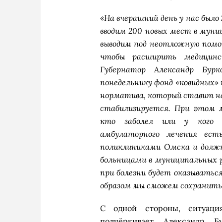
«На вчерашний день у нас было 
вводим 200 новых мест в муниц
выводим под неотложную помощ
чтобы расширить медицин
Губернатор Александр Бур
понедельнику фонд «ковидных»
норматива, который ставит н
стабилизируется. При этом 
кто заболел или у кого 
амбулаторного лечения ест
поликлиниками Омска и долж
больницами в муниципальных 
при болезни будет оказыватьс
образом мы сможем сохранить 
С одной стороны, ситуаци
подчёркивает Александр Б