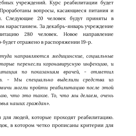
ебных учреждений. Курс реабилитации будет
. Проработаны вопросы, касающиеся питания и
я. Следующие 20 человек будут приняты в
им нарастанием. За декабрь-январь учреждение
итацию 280 человек. Новое направление
 будет отражено в распоряжении 19-р.
ь туда направляются медицинские, социальные
оторые перенесли коронавирусную инфекцию, и
литация по показаниям врачей, - отметил
ов. - Мы специально выделили средства из
омичи могли пройти реабилитацию после этой
наю, что это такое. То, что мы делаем, очень
овья наших граждан».
и для людей, которые проходят реабилитацию.
док, в котором четко прописаны критерии для