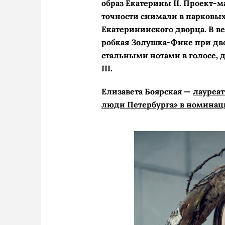
образ Екатерины II. Проект-
точности снимали в парковых
Екатерининского дворца. В в
робкая Золушка-Фике при дво
стальными нотами в голосе, д
III.
Елизавета Боярская —
лауреа
люди Петербурга» в номинац