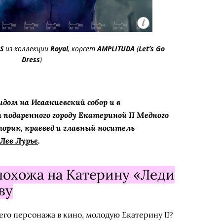
DS
из коллекции
Royal
, корсет
AMPLITUDA
(
Let’s Go
Dress
)
идом на Исаакиевский собор и в
 подаренного городу Екатериной II Медного
торик, краевед и главный носитель
Лев Лурье
.
 похожа на Катерину «Леди
ву
го персона­жа в кино, молодую Екатерину II?