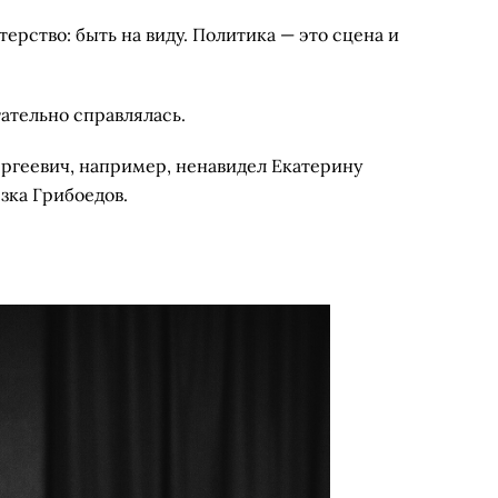
терство: быть на виду. Политика — это сцена и
тательно справлялась.
ргеевич, на­пример, ненавидел Екатерину
езка Грибоедов.