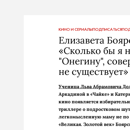
КИНО И СЕРИАЛЫ
ПОДПИСАТЬСЯ
ПОД
Елизавета Бояр
«Сколько бы я 
"Онегину", сов
не существует»
Ученица Льва Абрамовича До
Аркадиной в «Чайке» и Катер
кино появляется избирательно
триллере о подростковом шу
легкомысленную маму не по г
«Великая. Золотой век» Бояр