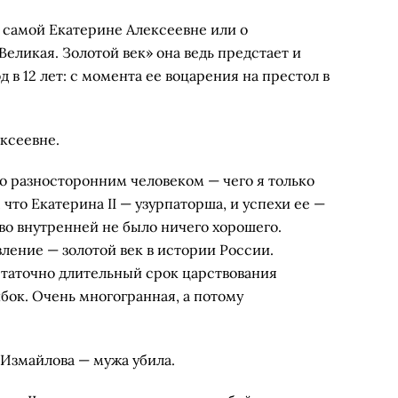
 самой Ека­терине Алексеевне или о
Великая. Золотой век» она ведь предстает и
 в 12 лет: с момента ее воцарения на престол в
ксеевне.
о разносто­ронним человеком — чего я только
 что Екатерина II — узурпаторша, и успехи ее —
 во внутренней не было ни­чего хорошего.
вление — золотой век в истории России.
остаточно дли­тельный срок царствования
бок. Очень многогранная, а потому
Измайло­ва — мужа убила.