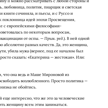
рину II можно рассматривать с любой стороны и
ь, любовница, политик, пи­арщик и светская
 и книги сочиняла, и пьесы, и с Руссо и
к поклонни­ца идей эпохи Просвещения,
ске с европейскими философа­ми-
советовалась по некоторым вопросам,
Прим. ред.
 вакцинации от оспы. —
). В ней одной
 абсолютно разных качеств. Да, это женщи­на,
ути, убила мужа (вернее, под ее началом был
росто сказать: «Екатери­на — жестокая». Или:
 что она ведь и Маше Мироновой из
свободить возлюбленно­го. Просто политика —
цинизма не обойтись.
й еще инте­ресно, что же это за человеческие
вить женщину всем этим заниматься.