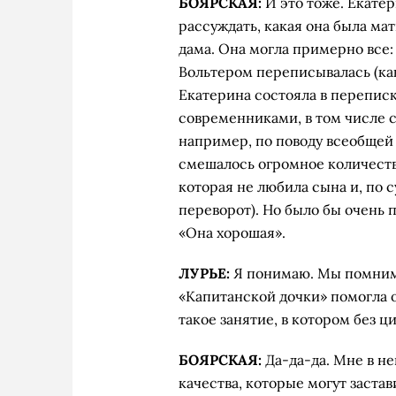
БОЯРСКАЯ:
И это тоже. Екате
рассуждать, какая она была мат
дама. Она могла пример­но все:
Вольтером переписывалась (ка
Екатерина состо­яла в перепи
современниками, в том числе 
например, по поводу всеобщей
смешалось огромное количество
которая не любила сына и, по с
переворот). Но было бы очень п
«Она хорошая».
ЛУРЬЕ:
Я понимаю. Мы помним,
«Капитанской дочки» помогла о
такое занятие, в ко­тором без 
БОЯРСКАЯ:
Да-да-да. Мне в не
качества, которые могут заста