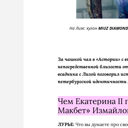
На Лизе: кулон
MIUZ DIAMON
За чашкой чая в «Астории» с в
непосредственной близости от
всадника с Лизой поговорил ис
петербургской идентичности
Чем Екатерина II
Макбет» Измайло
ЛУРЬЕ:
Что вы думаете про свое