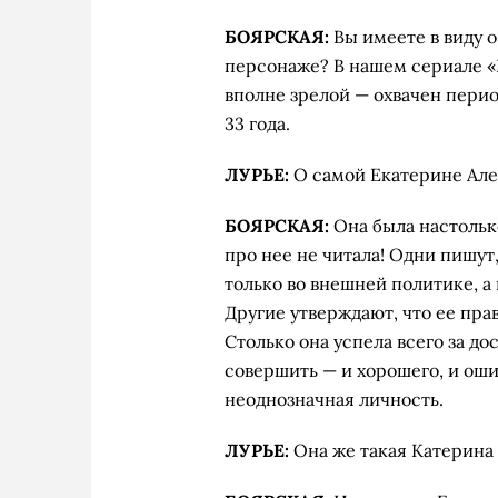
БОЯРСКАЯ:
Вы имеете в виду о
персонаже? В на­шем сериале «
вполне зрелой — охвачен период
33 года.
ЛУРЬЕ:
О самой Екатерине Але
БОЯРСКАЯ:
Она была настольк
про нее не читала! Одни пишут,
только во внеш­ней политике, а
Другие утверждают, что ее пра
Столько она успела всего за д
совершить — и хорошего, и оши
неоднозначная личность.
ЛУРЬЕ:
Она же такая Катерина 