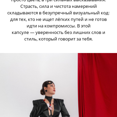
Капсула «Пиковая дама» от
BrightME
: ставка на
характер. Чёрный, красный и белый — не
просто цвета, а три сильных высказывания.
Страсть, сила и чистота намерений
складываются в безупречный визуальный код:
для тех, кто не ищет лёгких путей и не готов
идти на компромиссы. В этой
капсуле — уверенность без лишних слов и
стиль, который говорит за тебя.