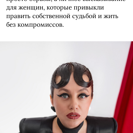
Анастасией Скиб
Собака.ru
а.
Драматичный триумф черного,
бескомпромиссного красного и
чистого белого, запечатанный в
чувственные формы, стал манифестом
страсти, силы и независимости. Это не
просто образы, а личное высказывание
для женщин, которые привыкли
править собственной судьбой и жить
без компромиссов.