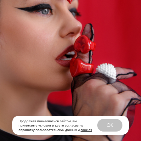
Продолжая пользоваться сайтом, вы
OK
принимаете
условия
и даете
согласие
на
обработку пользовательских данных и
cookies