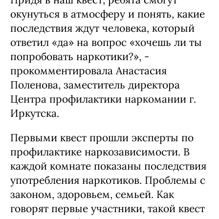
в потребление наркотических средств,
незаконный оборот наркотиков. Мы
пытаемся этому всеми силами
препятствовать и надеемся, что
формат будет эффективен. Лучше один
раз увидеть, чем сто раз услышать.
Придя в наш квест, ребята смогут
окунуться в атмосферу и понять, какие
последствия ждут человека, который
ответил «да» на вопрос «хочешь ли ты
попробовать наркотики?», -
прокомментировала Анастасия
Поленова, заместитель директора
Центра профилактики наркомании г.
Иркутска.