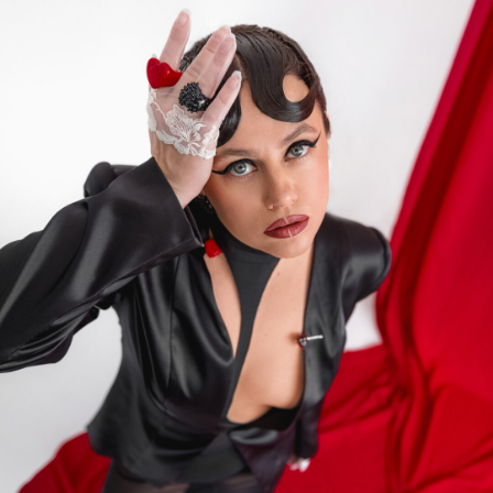
К 10-летию «Собака.ru» в Иркутске
родилась новая легенда - капсула
украшений «Пиковая дама» и дроп
вечерних образов «Извинитесь».