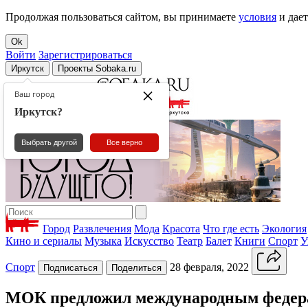
Продолжая пользоваться сайтом, вы принимаете
условия
и дае
Ok
Войти
Зарегистрироваться
Иркутск
Проекты Sobaka.ru
×
Ваш город
Иркутск?
Выбрать другой
Все верно
Город
Развлечения
Мода
Красота
Что где есть
Экология
Кино и сериалы
Музыка
Искусство
Театр
Балет
Книги
Спорт
У
Спорт
28 февраля, 2022
Подписаться
Поделиться
МОК предложил международным федерац