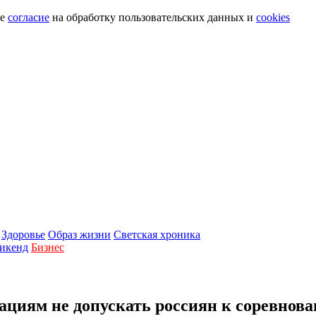
те
согласие
на обработку пользовательских данных и
cookies
Здоровье
Образ жизни
Светская хроника
икенд
Бизнес
иям не допускать россиян к соревнов