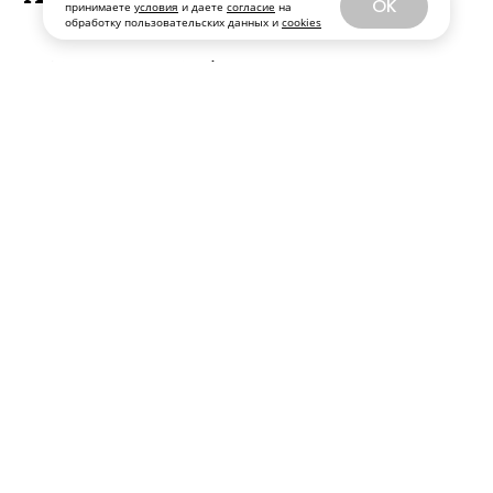
OK
принимаете
условия
и даете
согласие
на
обработку пользовательских данных и
cookies
К 10-летию «Собака.ru» в Иркутске
родилась новая легенда - капсула
украшений «Пиковая дама» и дроп
вечерних образов «Извинитесь».