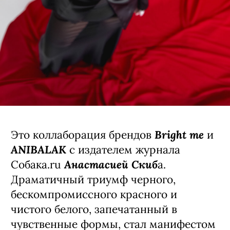
Bright me
Это коллаборация брендов
и
ANIBALAK
с издателем журнала
Анастасией Скиб
Собака.ru
а.
Драматичный триумф черного,
бескомпромиссного красного и
чистого белого, запечатанный в
чувственные формы, стал манифестом