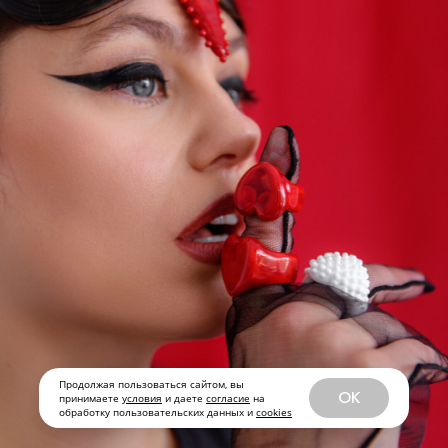
Продолжая пользоваться сайтом, вы
OK
принимаете
условия
и даете
согласие
на
обработку пользовательских данных и
cookies