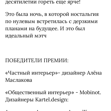
Ну и конечно, кульминация вечера –
юбилей журнала «Собака.ru». Уже
десять лет редакция фиксирует
историю региона, открывает новые
имена, задает тренды и объединяет
бизнес, культуру, моду и искусство.
Задули свечи и загадали в следующем
десятилетии гореть еще ярче!
Это была ночь, в которой ностальгия
по нулевым встретилась с дерзкими
планами на будущее. И это был
идеальный мэтч