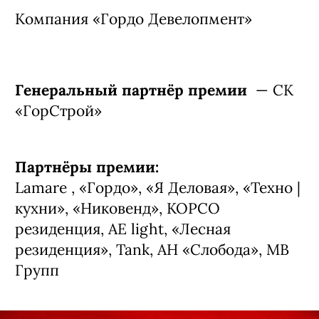
«Реставрация» - «Курбатовские бани»
«Лидер онлайн-голосования» -
дизайнер Натали Кеппен
«Выбор редакции» - парадные ЖК
СИБИРЯКОВ.
Компания «Гордо Девелопмент»
Генеральный партнёр премии
— СК
«ГорСтрой»