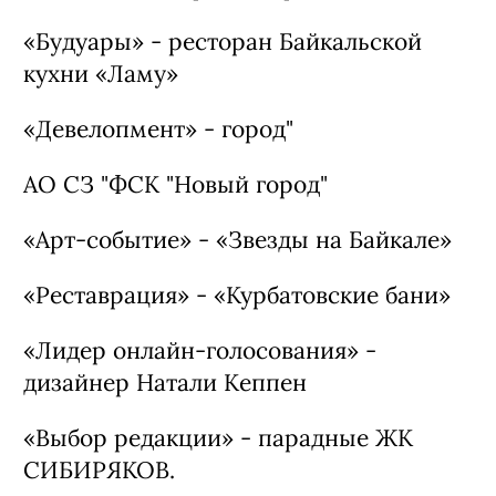
«Предметный дизайн» - Коллекция
FUNNYBUNNY. Дизайнер: Екатерина
Плотникова
«Парадные» - Парадные ЖК «Новые
Горизонты на Пушкина» . Проектное
бюро OBRA Калинина Вера, Голубева
Олеся, Пономарева Мария
«Будуары» - ресторан Байкальской
кухни «Ламу»
«Девелопмент» - город"
АО СЗ "ФСК "Новый город"
«Арт-событие» - «Звезды на Байкале»