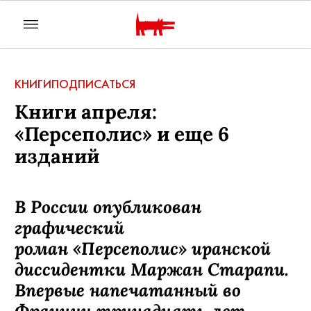
КНИГИ
ПОДПИСАТЬСЯ
Книги апреля:
«Персеполис» и еще 6
изданий
В России опубликован
графический
роман «Персеполис» иранской
диссидентки Маржан Старапи.
Впервые напечатанный во
Франции тринадцать лет