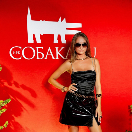
Партнёры премии:
Lamare , «Гордо», «Я Деловая», «Техно |
кухни», «Никовенд», КОРСО
резиденция, AE light, «Лесная
резиденция», Tank, АН «Слобода», МВ
Групп