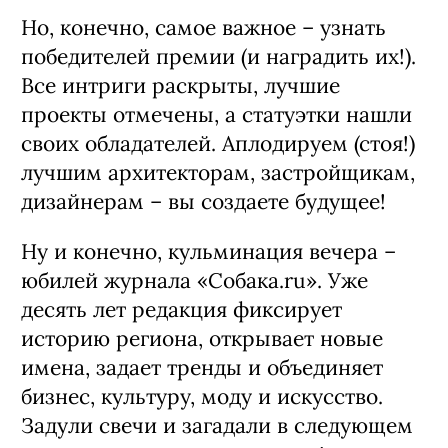
денима и эстетики MTV. Ради этого
вечера гости премии достали свои
лучшие активы: платья из «жидкого
металла», шелковые платья-
комбинации, джинсовые корсеты,
золотые цепи и (те самые!) розовые
очки!
Но, конечно, самое важное – узнать
победителей премии (и наградить их!).
Все интриги раскрыты, лучшие
проекты отмечены, а статуэтки нашли
своих обладателей. Аплодируем (стоя!)
лучшим архитекторам, застройщикам,
дизайнерам – вы создаете будущее!