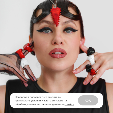
Продолжая пользоваться сайтом, вы
OK
принимаете
условия
и даете
согласие
на
обработку пользовательских данных и
cookies