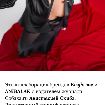
Bright me
Это коллаборация брендов
и
ANIBALAK
с издателем журнала
Анастасией Скиб
Собака.ru
а.
Драматичный триумф черного,