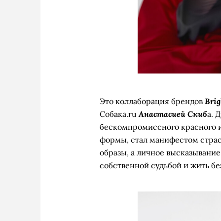
Brig
Это коллаборация брендов
Анастасией Скиб
Собака.ru
а. 
бескомпромиссного красного и
формы, стал манифестом страс
образы, а личное высказывани
собственной судьбой и жить б