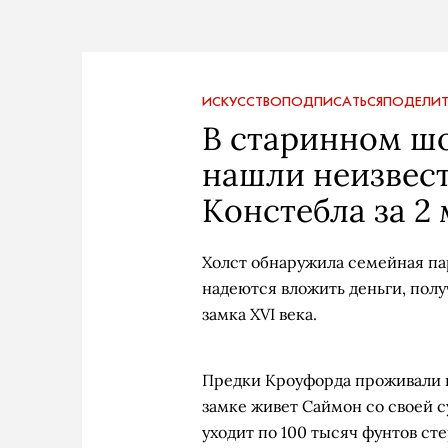
ИСКУССТВО
ПОДПИСАТЬСЯ
ПОДЕЛИТ
В старинном ш
нашли неизвес
Констебла за 2
Холст обнаружила семейная па
надеются вложить деньги, пол
замка XVI века.
Предки Кроуфорда проживали на
замке живет Саймон со своей 
уходит по 100 тысяч фунтов сте