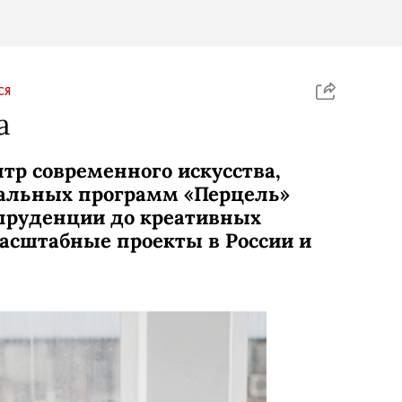
СЯ
а
тр современного искусства,
иальных программ «Перцель»
пруденции до креативных
масштабные проекты в России и