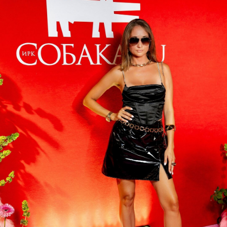
резиденция, AE light, «Лесная
резиденция», Tank, АН «Слобода», МВ
Групп