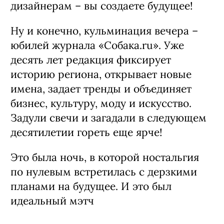
очки!
Но, конечно, самое важное – узнать
победителей премии (и наградить их!).
Все интриги раскрыты, лучшие
проекты отмечены, а статуэтки нашли
своих обладателей. Аплодируем (стоя!)
лучшим архитекторам, застройщикам,
дизайнерам – вы создаете будущее!
Ну и конечно, кульминация вечера –
юбилей журнала «Собака.ru». Уже
десять лет редакция фиксирует
историю региона, открывает новые
имена, задает тренды и объединяет
бизнес, культуру, моду и искусство.