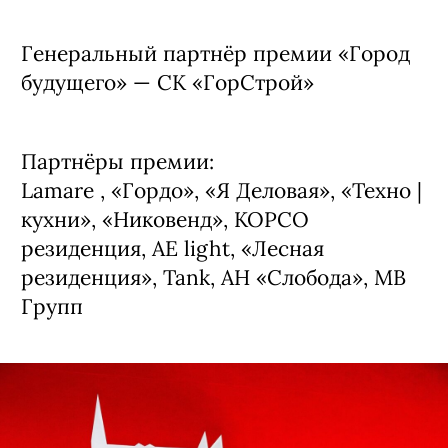
Задули свечи и загадали в следующем
десятилетии гореть еще ярче!
Это была ночь, в которой ностальгия
по нулевым встретилась с дерзкими
планами на будущее. И это был
идеальный мэтч
Генеральный партнёр премии «Город
будущего» — СК «ГорСтрой»
Партнёры премии:
Lamare , «Гордо», «Я Деловая», «Техно |
кухни», «Никовенд», КОРСО