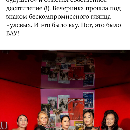
Назад в будущее
Сразу два масштабных повода,
вспышки фотокамер и
беспрецедентный масштаб: журнал
«Собака.ru» провел премию «Город
будущего» и отметил собственное
десятилетие (!). Вечеринка прошла под
знаком бескомпромиссного глянца
нулевых. И это было вау. Нет, это было
ВАУ!