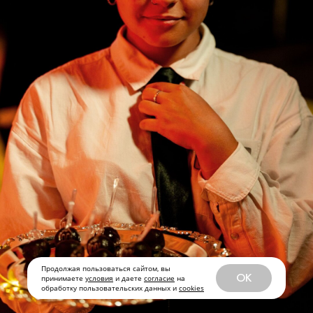
Продолжая пользоваться сайтом, вы
OK
принимаете
условия
и даете
согласие
на
обработку пользовательских данных и
cookies