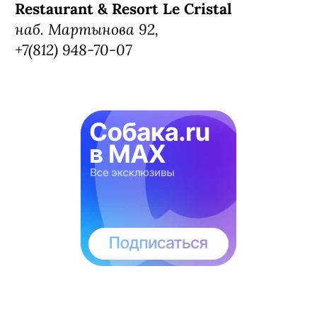
Среди героинь – Ева Грин, Ванесса
Паради, Ольга Куриленко, Кира
Найтли, Шарлотта Гинзбур, Линдсей
Лохан.
Выставка продлится до конца декабря
Restaurant & Resort Le Cristal
наб. Мартынова 92,
+7(812) 948-70-07