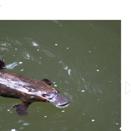
.
Кенгуру