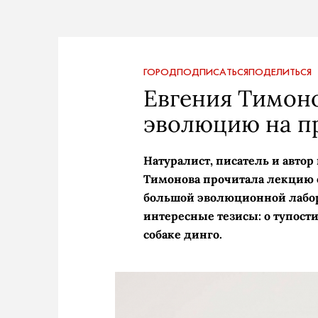
ГОРОД
ПОДПИСАТЬСЯ
ПОДЕЛИТЬСЯ
Евгения Тимоно
эволюцию на п
Натуралист, писатель и автор
Тимонова прочитала лекцию о
большой эволюционной лабор
интересные тезисы: о тупост
собаке динго.