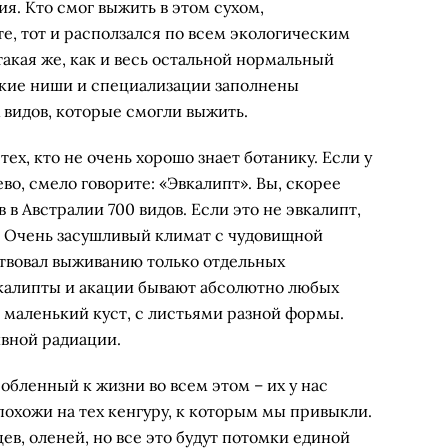
ия. Кто смог выжить в этом сухом,
, тот и расползался по всем экологическим
акая же, как и весь остальной нормальный
еские ниши и специализации заполнены
 видов, которые смогли выжить.
тех, кто не очень хорошо знает ботанику. Если у
ево, смело говорите: «Эвкалипт». Вы, скорее
в в Австралии 700 видов. Если это не эвкалипт,
0. Очень засушливый климат с чудовищной
твовал выживанию только отдельных
вкалипты и акации бывают абсолютно любых
 маленький куст, с листьями разной формы.
ивной радиации.
собленный к жизни во всем этом – их у нас
 похожи на тех кенгуру, к которым мы привыкли.
ев, оленей, но все это будут потомки единой