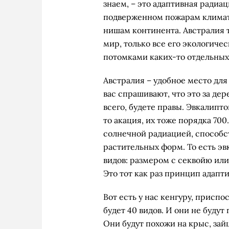
знаем, – это адаптивная радиац
подверженном пожарам климате
нишам континента. Австралия т
мир, только все его экологич
потомками каких-то отдельных
Австралия – удобное место для 
вас спрашивают, что это за дер
всего, будете правы. Эвкалипто
то акация, их тоже порядка 70
солнечной радиацией, способс
растительных форм. То есть э
видов: размером с секвойю или
Это тот как раз принцип адапт
Вот есть у нас кенгуру, приспо
будет 40 видов. И они не будут
Они будут похожи на крыс, зайц