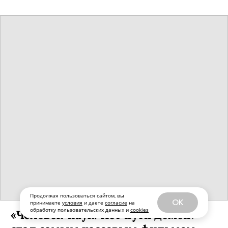
Продолжая пользоваться сайтом, вы
OK
принимаете
условия
и даете
согласие
на
обработку пользовательских данных и
cookies
«Человек-паук: Нет пути домой»