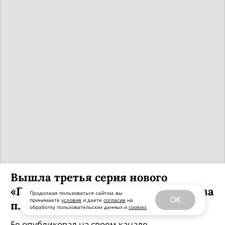
Вышла третья серия нового
«Простоквашино» о депрессии из-за
Продолжая пользоваться сайтом, вы
OK
принимаете
условия
и даете
согласие
на
плохой погоды
обработку пользовательских данных и
cookies
Ее опубликовал на своем канале