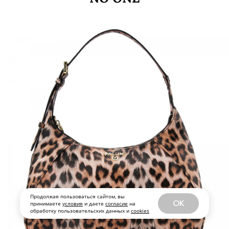
стритстайл-выходам Рианны и рэпера
Дрейка) — по примеру Наоми
Кэмпбелл носим культовые ботинки из
мультибренда Bootwood в комбо с
рабочими куртками и рубашками.
NO ONE
Продолжая пользоваться сайтом, вы
OK
принимаете
условия
и даете
согласие
на
обработку пользовательских данных и
cookies