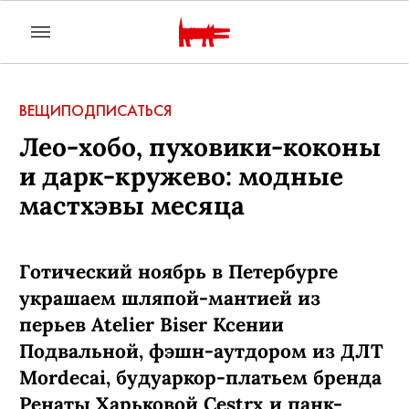
ВЕЩИ
ПОДПИСАТЬСЯ
Лео-хобо, пуховики-коконы
и дарк-кружево: модные
мастхэвы месяца
Готический ноябрь в Петербурге
украшаем шляпой-мантией из
перьев Atelier Biser Ксении
Подвальной, фэшн-аутдором из ДЛТ
Mordecai, будуаркор-платьем бренда
Ренаты Харьковой Cestrx и панк-