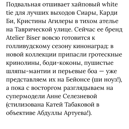
Подвальная отшивает хайповый white
tie для лучших выходов Сиары, Карди
Би, Кристины Агилеры в тихом ателье
на Таврической улице. Сейчас ее бренд
Atelier Biser вовсю готовится к
голливудскому сезону кинонаград: в
новой коллекции припасли гротескные
кринолины, боди-коконы, пушистые
шляпы-мантии и перьевые боа — уже
представляем их на Бейонсе (ши ноуз!),
а пока с восторгом разглядываем на
супермодели Анне Селезневой
(стилизована Катей Табаковой в
объективе Абдуллы Артуева!).