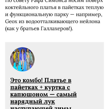
По совету Рафа Симонса носим поверх
коктейльного платья в пайетках теплую
и функциональную парку — например,
Geox из водоотталкивающего нейлона
(как у братьев Галлахеров!).
Это комбо! Платье в
пайетках + куртка с
капюшоном — самый
нарядный лук
наступающей зимы