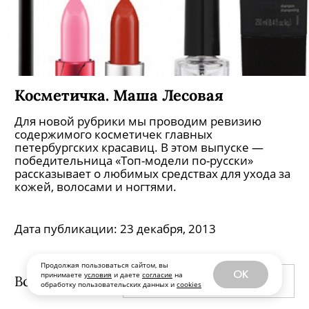
Косметичка. Маша Лесовая
Для новой рубрики мы проводим ревизию
содержимого косметичек главных
петербургских красавиц. В этом выпуске —
победительница «Топ-модели по-русски»
рассказывает о любимых средствах для ухода за
кожей, волосами и ногтями.
Дата публикации:
23 декабря, 2013
Продолжая пользоваться сайтом, вы
OK
принимаете
условия
и даете
согласие
на
Все публикации
ПО ДАТЕ ВЫХОДА
обработку пользовательских данных и
cookies