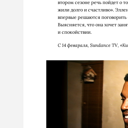
втором сезоне речь пойдет о то
жили долго и счастливо». Элле
впервые решаются поговорить о
Выясняется, что она хочет заня
и спокойствии.
С 14 февараля, Sundance TV, «К