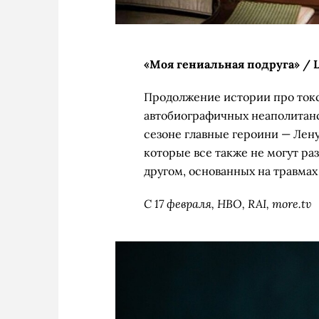
«Моя гениальная подруга» / L'a
Продолжение истории про ток
автобиографичных неаполитанс
сезоне главные героини — Лен
которые все также не могут ра
другом, основанных на травмах 
С 17 февраля, HBO, RAI, more.tv