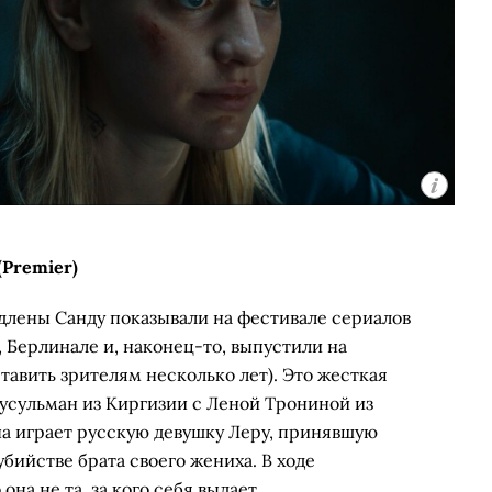
Premier)
лены Санду показывали на фестивале сериалов
, Берлинале и, наконец-то, выпустили на
тавить зрителям несколько лет). Это жесткая
усульман из Киргизии с Леной Трониной из
на играет русскую девушку Леру, принявшую
бийстве брата своего жениха. В ходе
на не та, за кого себя выдает.