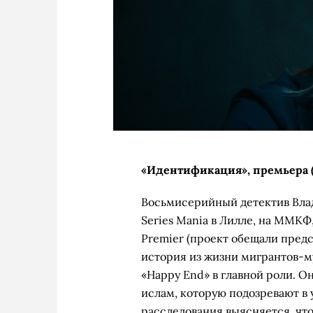
«Идентификация», премьера (
Восьмисерийный детектив Влад
Series Mania в Лилле, на ММКФ
Premier (проект обещали предс
история из жизни мигрантов-м
«Happy End» в главной роли. О
ислам, которую подозревают в у
расследования выясняется, что о