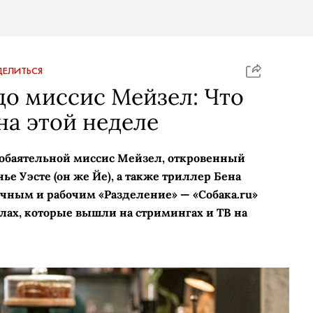
ЕЛИТЬСЯ
до миссис Мейзел: Что
на этой неделе
баятельной миссис Мейзел, откровенный
е Уэсте (он же Йе), а также триллер Бена
чным и рабочим «Разделение» — «Собака.ru»
алах, которые вышли на стримингах и ТВ на