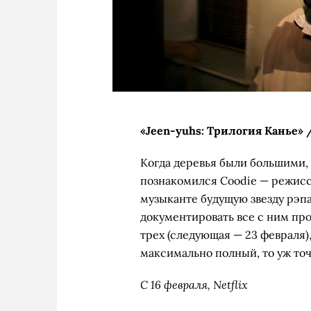
«Jeen-yuhs: Трилогия Канье» / 
Когда деревья были большими,
познакомился Coodie — режисс
музыканте будущую звезду рэпа
документировать все с ним про
трех (следующая — 23 февраля),
максимально полный, то уж то
С 16 февраля, Netflix