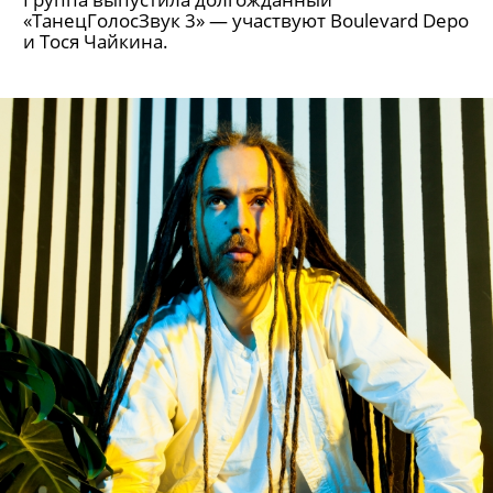
«ТанецГолосЗвук 3» — участвуют Boulevard Depo
и Тося Чайкина.