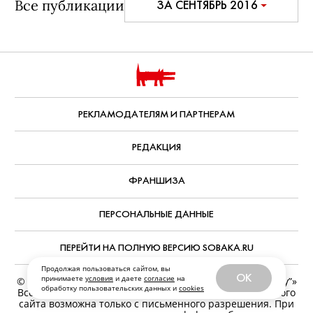
Все публикации
ЗА СЕНТЯБРЬ 2016
РЕКЛАМОДАТЕЛЯМ И ПАРТНЕРАМ
РЕДАКЦИЯ
ФРАНШИЗА
ПЕРСОНАЛЬНЫЕ ДАННЫЕ
ПЕРЕЙТИ НА ПОЛНУЮ ВЕРСИЮ SOBAKA.RU
Продолжая пользоваться сайтом, вы
OK
принимаете
условия
и даете
согласие
на
© ООО «Журналы и сайты «Фабрика контента “Точка Ру”»
обработку пользовательских данных и
cookies
Все права защищены. Перепечатка материалов данного
сайта возможна только с письменного разрешения. При