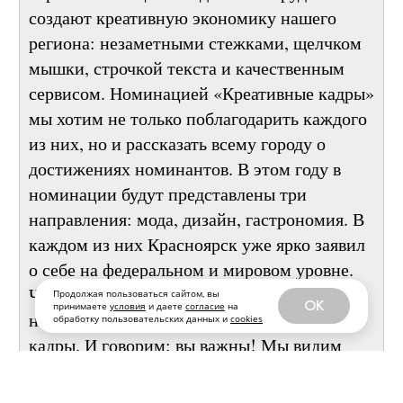
Герои номинации ежедневным трудом
создают креативную экономику нашего
региона: незаметными стежками, щелчком
мышки, строчкой текста и качественным
сервисом. Номинацией «Креативные кадры»
мы хотим не только поблагодарить каждого
из них, но и рассказать всему городу о
достижениях номинантов. В этом году в
номинации будут представлены три
направления: мода, дизайн, гастрономия. В
каждом из них Красноярск уже ярко заявил
Продолжая пользоваться сайтом, вы
о себе на федеральном и мировом уровне.
OK
принимаете
условия
и даете
согласие
на
обработку пользовательских данных и
cookies
Чтобы поддерживать статус и развивать
направления изнутри, мы делаем ставку на
кадры. И говорим: вы важны! Мы видим