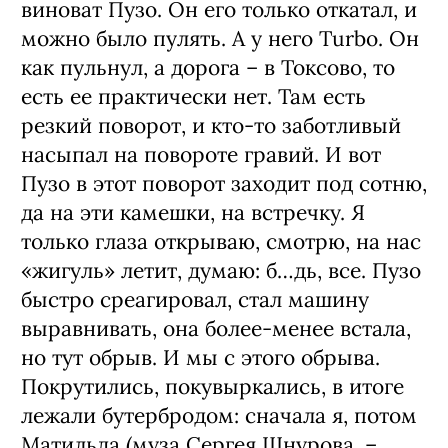
виноват Пузо. Он его только откатал, и
можно было пулять. А у него Turbo. Он
как пульнул, а дорога – в Токсово, то
есть ее практически нет. Там есть
резкий поворот, и кто-то заботливый
насыпал на повороте гравий. И вот
Пузо в этот поворот заходит под сотню,
да на эти камешки, на встречку. Я
только глаза открываю, смотрю, на нас
«жигуль» летит, думаю: б…дь, все. Пузо
быстро среагировал, стал машину
выравнивать, она более-менее встала,
но тут обрыв. И мы с этого обрыва.
Покрутились, покувыркались, в итоге
лежали бутербродом: сначала я, потом
Матильда (муза Сергея Шнурова. –