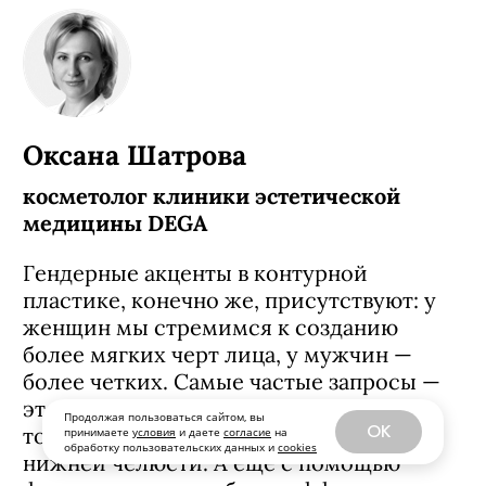
Оксана Шатрова
косметолог клиники эстетической
медицины DEGA
Гендерные акценты в контурной
пластике, конечно же, присутствуют: у
женщин мы стремимся к созданию
более мягких черт лица, у мужчин —
более четких. Самые частые запросы —
это сделать лицо более брутальным, в
Продолжая пользоваться сайтом, вы
OK
том числе за счет коррекции углов
принимаете
условия
и даете
согласие
на
обработку пользовательских данных и
cookies
нижней челюсти. А еще с помощью