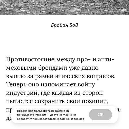
Брайан Бой
Противостояние между про- и анти-
меховыми брендами уже давно
вышло за рамки этических вопросов.
Теперь оно напоминает войну
индустрий, где каждая из сторон
пытается сохранить свои позиции,
преумножить успехи или не допустить
Продолжая пользоваться сайтом, вы
OK
принимаете
условия
и даете
согласие
на
дополнительных потерь.
обработку пользовательских данных и
cookies