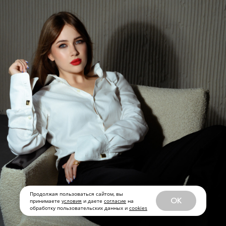
Продолжая пользоваться сайтом, вы
OK
принимаете
условия
и даете
согласие
на
обработку пользовательских данных и
cookies