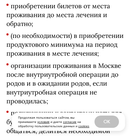
приобретении билетов от места
проживания до места лечения и
обратно;
(по необходимости) в приобретении
продуктового минимума на период
проживания в месте лечения;
организации проживания в Москве
после внутриутробной операции до
родов и в ожидании родов, если
внутриутробная операция не
проводилась;
подключении к закрытому чату для
Продолжая пользоваться сайтом, вы
будущих мам, где можно свободно
OK
принимаете
условия
и даете
согласие
на
обработку пользовательских данных и
cookies
общаться, делиться необходимой