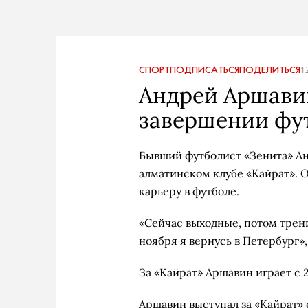
СПОРТ
ПОДПИСАТЬСЯ
ПОДЕЛИТЬСЯ
1
Андрей Аршави
завершении фу
Бывший футболист «Зенита» А
алматинском клубе «Кайрат». О
карьеру в футболе.
«Сейчас выходные, потом трен
ноября я вернусь в Петербург»
За «Кайрат» Аршавин играет с 2
Аршавин выступал за «Кайрат» с 