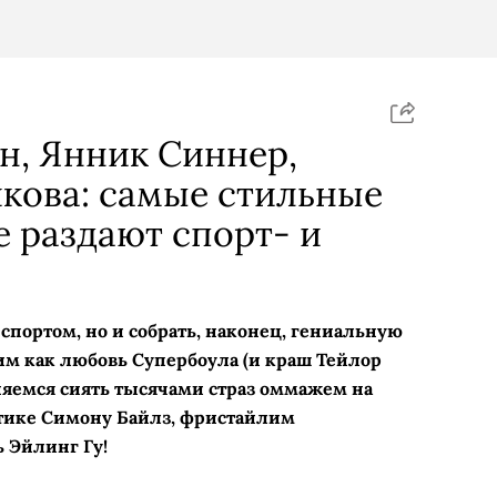
н, Янник Синнер,
кова: самые стильные
е раздают спорт- и
 спортом, но и собрать, наконец, гениальную
м как любовь Супербоула (и краш Тейлор
сняемся сиять тысячами страз оммажем на
тике Симону Байлз, фристайлим
 Эйлинг Гу!