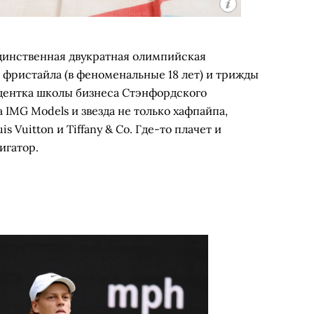
динственная двукратная олимпийская
 фристайла (в феноменальные 18 лет) и трижды
удентка школы бизнеса Стэнфордского
 IMG Models и звезда не только хафпайпа,
is Vuitton и Tiffany & Co. Где-то плачет и
игатор.