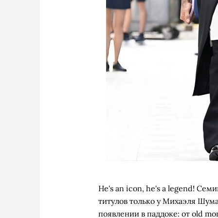
He's an icon, he's a legend! С
титулов только у Михаэля Шума
появлении в паддоке: от old m