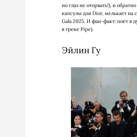
но глаз не оторвать!), и обрат
капсулы для Dior, мелькает на
Gala 2025. И фан-факт: поет в
в треке Pipe).
Эйлин Гу