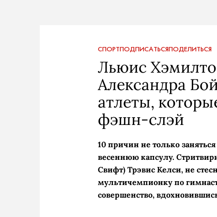
СПОРТ
ПОДПИСАТЬСЯ
ПОДЕЛИТЬСЯ
Льюис Хэмилто
Александра Бой
атлеты, которы
фэшн-слэй
10 причин не только заняться
весеннюю капсулу. Стритвири
Свифт) Трэвис Келси, не сте
мультичемпионку по гимнас
совершенство, вдохновившись