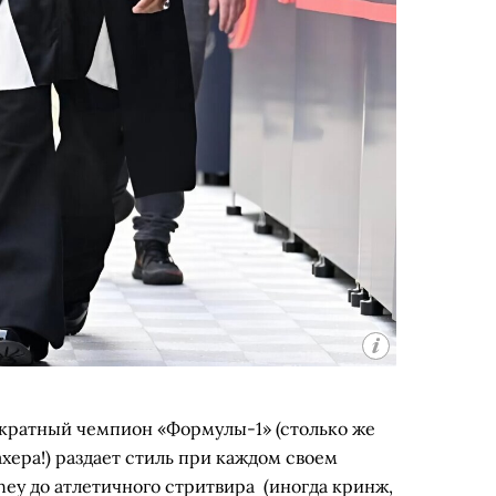
емикратный чемпион «Формулы-1» (столько же
хера!) раздает стиль при каждом своем
oney до атлетичного стритвира (иногда кринж,