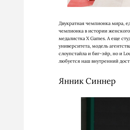
Двукратная чемпионка мира, е
чемпионка в истории женского
медалистка X Games. А еще ст
университета, модель агентства
слоупстайла и биг-эйр, но и Lou
любуется наш внутренний дост
Янник Синнер