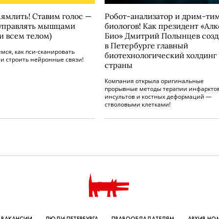
мямлить! Ставим голос —
Робот-анализатор и дрим-ти
управлять мышцами
биологов! Как президент «Ал
и всем телом)
Био» Дмитрий Полынцев созд
в Петербурге главный
мся, как пси-сканировать
биотехнологический холдинг
и строить нейронные связи!
страны
Компания открыла оригинальные
прорывные методы терапии инфарктов
инсультов и костных деформаций —
стволовыми клетками!