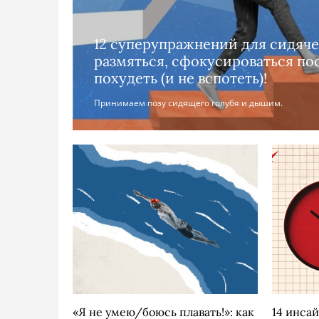
12 суперупражнений для сидяче
размяться, сфокусироваться пос
похудеть (и не вспотеть)!
Принимаем позу сидящего голубя и дышим.
«Я не умею/боюсь плавать!»: как
14 инса