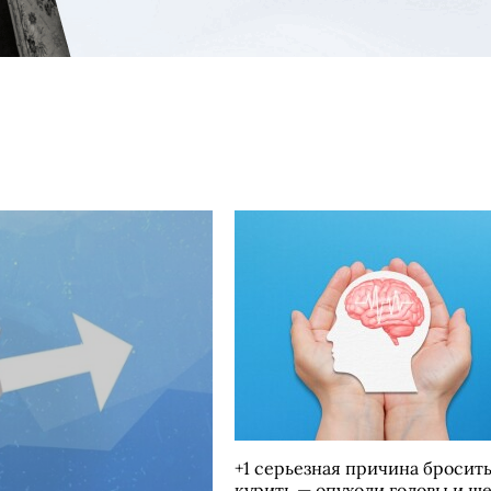
+1 серьезная причина бросит
курить — опухоли головы и ш