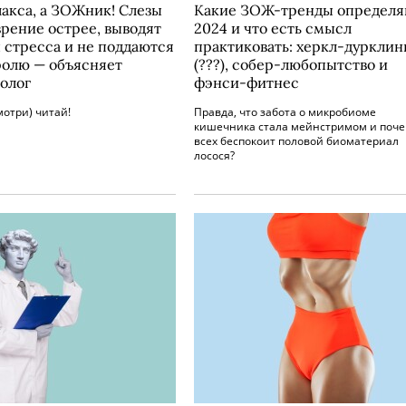
лакса, а ЗОЖник! Слезы
Какие ЗОЖ-тренды определ
зрение острее, выводят
2024 и что есть смысл
 стресса и не поддаются
практиковать: херкл-дурклин
тролю — объясняет
(???), собер-любопытство и
олог
фэнси-фитнес
мотри) читай!
Правда, что забота о микробиоме
кишечника стала мейнстримом и поч
всех беспокоит половой биоматериал
лосося?