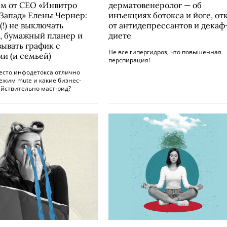
м от CEO «Инвитро
дерматовенеролог — об
Запад» Елены Чернер:
инъекциях ботокса и йоге, от
(!) не выключать
от антидепрессантов и декаф
, бумажный планер и
диете
вывать график с
Не все гипергидроз, что повышенная
ми (и семьей)
перспирация!
есто инфодетокса отлично
ежим mute и какие бизнес-
ействительно маст-рид?