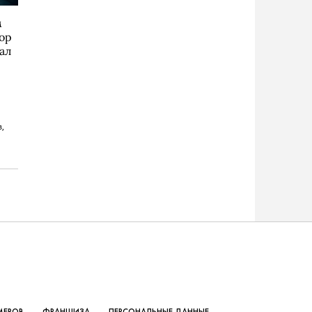
м
кор
ал
,