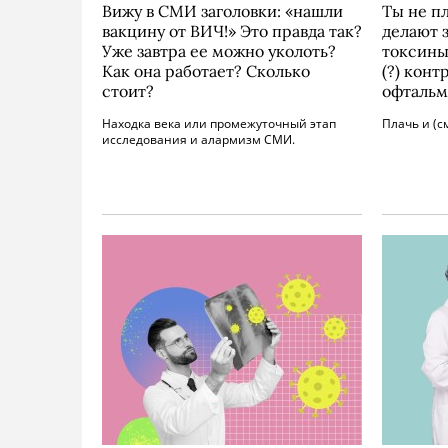
Вижу в СМИ заголовки: «нашли
Ты не п
вакцину от ВИЧ!» Это правда так?
делают 
Уже завтра ее можно уколоть?
токсины
Как она работает? Сколько
(?) кон
стоит?
офтальм
Находка века или промежуточный этап
Плачь и (с
исследования и алармизм СМИ.