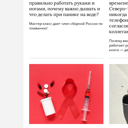
правильно работать руками и
времене
ногами, почему важно дышать и
Северо-
что делать при панике на воде?
никогда 
телефон
Мастер-класс дает член сборной России по
согласо
плаванию!
коллега
Почему вм
работает р
книги — д